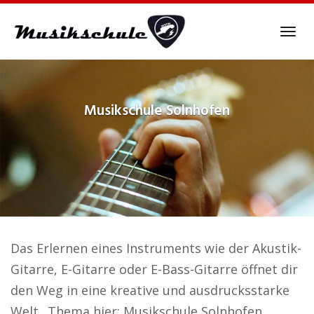
Skip
to
Tog
main
navi
content
Musikschule
Solnhofen
Das Erlernen eines Instruments wie der Akustik-
Gitarre, E-Gitarre oder E-Bass-Gitarre öffnet dir
den Weg in eine kreative und ausdrucksstarke
Welt.. Thema hier: Musikschule Solnhofen.