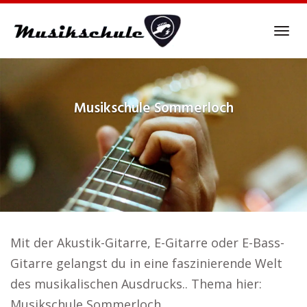
Skip
to
Tog
main
navi
content
Musikschule
Sommerloch
Mit der Akustik-Gitarre, E-Gitarre oder E-Bass-
Gitarre gelangst du in eine faszinierende Welt
des musikalischen Ausdrucks.. Thema hier:
Musikschule Sommerloch.