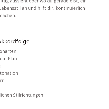
ltag aussieht oder wo du gerade bist, ein
ebensstil an und hilft dir, kontinuierlich
 machen.
 Akkordfolge
Tonarten
nem Plan
e
ntonation
rn
lichen Stilrichtungen