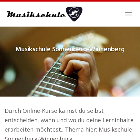
Skip
to
Tog
main
navi
content
Musikschule
Sonnenberg-Winnenberg
Durch Online-Kurse kannst du selbst
entscheiden, wann und wo du deine Lerninhalte
erarbeiten möchtest.. Thema hier: Musikschule
Sonnenberg-Winnenberg.