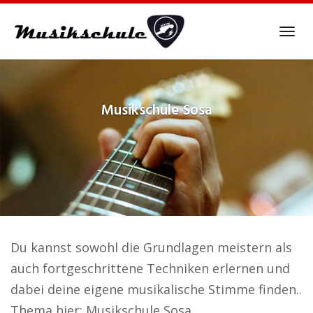
Skip
to
Tog
main
navi
content
Musikschule
Sosa
Du kannst sowohl die Grundlagen meistern als
auch fortgeschrittene Techniken erlernen und
dabei deine eigene musikalische Stimme finden..
Thema hier: Musikschule Sosa.