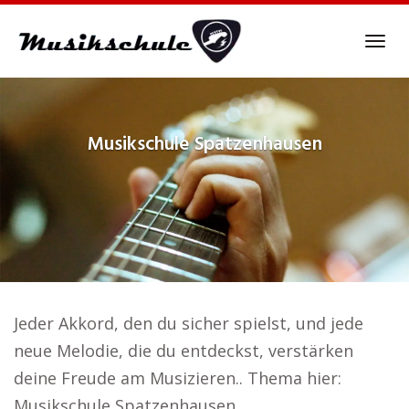
Skip
to
Tog
main
navi
content
Musikschule
Spatzenhausen
Jeder Akkord, den du sicher spielst, und jede
neue Melodie, die du entdeckst, verstärken
deine Freude am Musizieren.. Thema hier:
Musikschule Spatzenhausen.