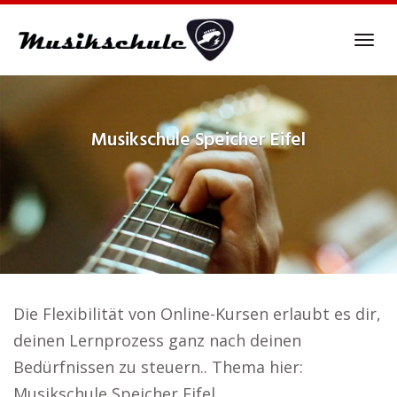
Skip
to
Tog
main
navi
content
Musikschule
Speicher Eifel
Die Flexibilität von Online-Kursen erlaubt es dir,
deinen Lernprozess ganz nach deinen
Bedürfnissen zu steuern.. Thema hier:
Musikschule Speicher Eifel.