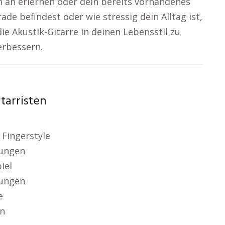
n an erlernen oder dein bereits vorhandenes
de befindest oder wie stressig dein Alltag ist,
 die Akustik-Gitarre in deinen Lebensstil zu
erbessern.
tarristen
 Fingerstyle
kungen
iel
kungen
e
en