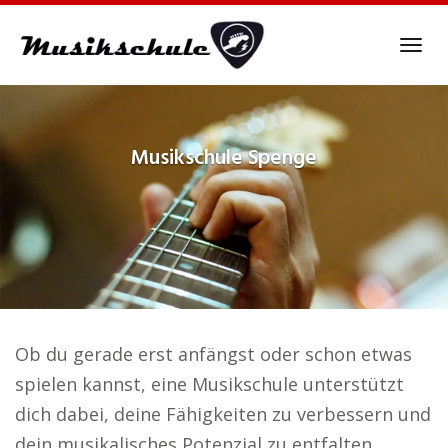
Skip
to
Tog
main
navi
content
Musikschule
Spenge
Ob du gerade erst anfängst oder schon etwas
spielen kannst, eine Musikschule unterstützt
dich dabei, deine Fähigkeiten zu verbessern und
dein musikalisches Potenzial zu entfalten..