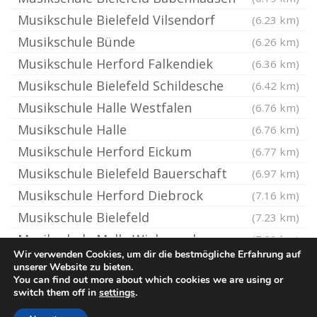
Musikschule Bielefeld Vilsendorf
(6.23 km)
Musikschule Bünde
(6.26 km)
Musikschule Herford Falkendiek
(6.36 km)
Musikschule Bielefeld Schildesche
(6.42 km)
Musikschule Halle Westfalen
(6.76 km)
Musikschule Halle
(6.76 km)
Musikschule Herford Eickum
(6.77 km)
Musikschule Bielefeld Bauerschaft
(6.97 km)
Musikschule Herford Diebrock
(7.16 km)
Musikschule Bielefeld
(7.23 km)
Musikschule Melle Wiehengeb
(7.29 km)
Wir verwenden Cookies, um dir die bestmögliche Erfahrung auf
unserer Website zu bieten.
You can find out more about which cookies we are using or
© Ton-Musikschule.de
switch them off in
settings
.