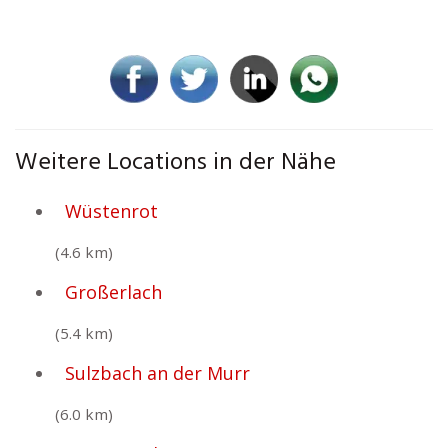
Weitere Locations in der Nähe
Wüstenrot
(4.6 km)
Großerlach
(5.4 km)
Sulzbach an der Murr
(6.0 km)