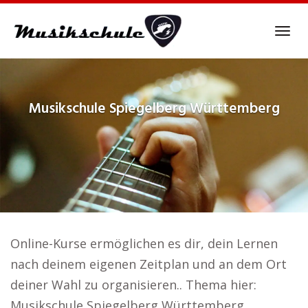
Skip
to
Tog
main
navi
content
Musikschule
Spiegelberg Württemberg
Online-Kurse ermöglichen es dir, dein Lernen
nach deinem eigenen Zeitplan und an dem Ort
deiner Wahl zu organisieren.. Thema hier:
Musikschule Spiegelberg Württemberg.