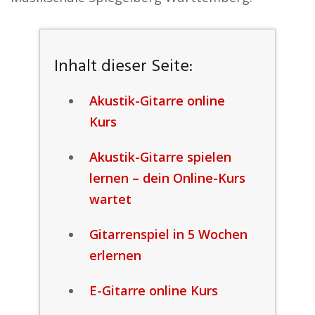
Inhalt dieser Seite:
Akustik-Gitarre online
Kurs
Akustik-Gitarre spielen
lernen – dein Online-Kurs
wartet
Gitarrenspiel in 5 Wochen
erlernen
E-Gitarre online Kurs