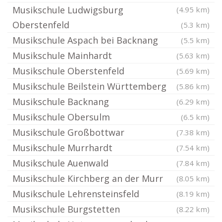
Musikschule Ludwigsburg
(4.95 km)
Oberstenfeld
(5.3 km)
Musikschule Aspach bei Backnang
(5.5 km)
Musikschule Mainhardt
(5.63 km)
Musikschule Oberstenfeld
(5.69 km)
Musikschule Beilstein Württemberg
(5.86 km)
Musikschule Backnang
(6.29 km)
Musikschule Obersulm
(6.5 km)
Musikschule Großbottwar
(7.38 km)
Musikschule Murrhardt
(7.54 km)
Musikschule Auenwald
(7.84 km)
Musikschule Kirchberg an der Murr
(8.05 km)
Musikschule Lehrensteinsfeld
(8.19 km)
Musikschule Burgstetten
(8.22 km)