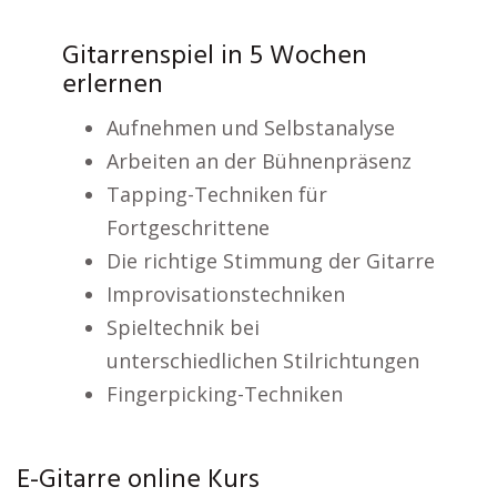
Gitarrenspiel in 5 Wochen
erlernen
Aufnehmen und Selbstanalyse
Arbeiten an der Bühnenpräsenz
Tapping-Techniken für
Fortgeschrittene
Die richtige Stimmung der Gitarre
Improvisationstechniken
Spieltechnik bei
unterschiedlichen Stilrichtungen
Fingerpicking-Techniken
E-Gitarre online Kurs