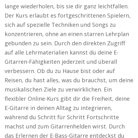
lange wiederholen, bis sie dir ganz leichtfallen.
Der Kurs erlaubt es fortgeschrittenen Spielern,
sich auf spezielle Techniken und Songs zu
konzentrieren, ohne an einen starren Lehrplan
gebunden zu sein. Durch den direkten Zugriff
auf alle Lehrmaterialien kannst du deine E-
Gitarren-Fähigkeiten jederzeit und überall
verbessern. Ob du zu Hause bist oder auf
Reisen, du hast alles, was du brauchst, um deine
musikalischen Ziele zu verwirklichen. Ein
flexibler Online-Kurs gibt dir die Freiheit, deine
E-Gitarre in deinen Alltag zu integrieren,
während du Schritt für Schritt Fortschritte
machst und zum Gitarrenhelden wirst. Durch
das Erlernen der E-Bass-Gitarre entdeckst du