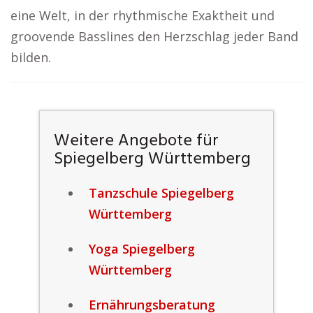
eine Welt, in der rhythmische Exaktheit und
groovende Basslines den Herzschlag jeder Band
bilden.
Weitere Angebote für
Spiegelberg Württemberg
Tanzschule Spiegelberg
Württemberg
Yoga Spiegelberg
Württemberg
Ernährungsberatung