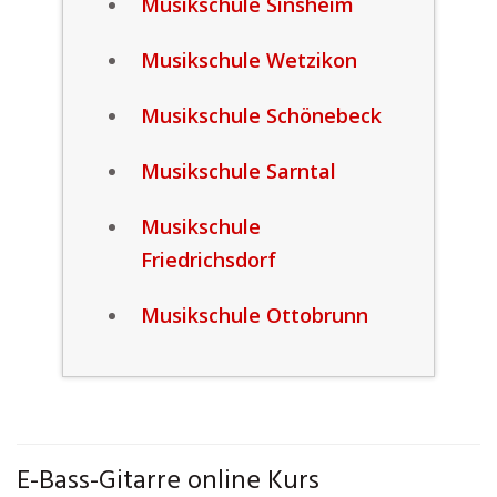
Musikschule Sinsheim
Musikschule Wetzikon
Musikschule Schönebeck
Musikschule Sarntal
Musikschule
Friedrichsdorf
Musikschule Ottobrunn
E-Bass-Gitarre online Kurs