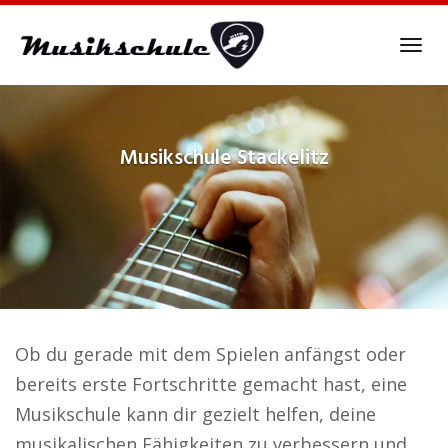
Skip
to
Tog
main
navi
content
Musikschule
Stackelitz
Ob du gerade mit dem Spielen anfängst oder
bereits erste Fortschritte gemacht hast, eine
Musikschule kann dir gezielt helfen, deine
musikalischen Fähigkeiten zu verbessern und