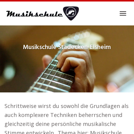
Skip
to
Tog
main
navi
content
Musikschule
Stadecken-Elsheim
Schrittweise wirst du sowohl die Grundlagen als
auch komplexere Techniken beherrschen und
gleichzeitig deine persönliche musikalische
Stimme entwickeln.. Thema hier: Musikschule