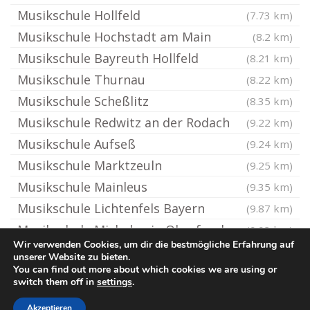
Musikschule Hollfeld
(7.73 km)
Musikschule Hochstadt am Main
(8.2 km)
Musikschule Bayreuth Hollfeld
(8.21 km)
Musikschule Thurnau
(8.22 km)
Musikschule Scheßlitz
(8.35 km)
Musikschule Redwitz an der Rodach
(9.22 km)
Musikschule Aufseß
(9.24 km)
Musikschule Marktzeuln
(9.25 km)
Musikschule Mainleus
(9.35 km)
Musikschule Lichtenfels Bayern
(9.87 km)
Musikschule Michelau in Oberfranken
(9.93 km)
Wir verwenden Cookies, um dir die bestmögliche Erfahrung auf
unserer Website zu bieten.
You can find out more about which cookies we are using or
© Ton-Musikschule.de
switch them off in
settings
.
Impressum / Datenschutz
Cookie-Richtlinie (EU)
Akzeptieren