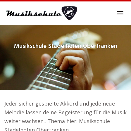
Skip
to
Tog
main
navi
content
Musikschule
Stadelhofen Oberfranken
Jeder sicher gespielte Akkord und jede neue
Melodie lassen deine Begeisterung für die Musik
weiter wachsen.. Thema hier: Musikschule
Stadelhofen Oberfranken.