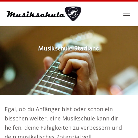
Skip
to
Tog
main
navi
content
Musikschule
Stadland
Egal, ob du Anfänger bist oder schon ein
bisschen weiter, eine Musikschule kann dir
helfen, deine Fähigkeiten zu verbessern und
dein musikalisches Potenzial voll