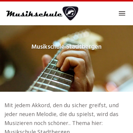
Skip
to
Tog
main
navi
content
Musikschule
Stadtbergen
Mit jedem Akkord, den du sicher greifst, und
jeder neuen Melodie, die du spielst, wird das
Musizieren noch schöner.. Thema hier:
Musikschule Stadtbergen.