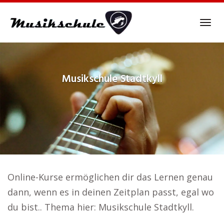
Skip
to
Tog
main
navi
content
Musikschule
Stadtkyll
Online-Kurse ermöglichen dir das Lernen genau
dann, wenn es in deinen Zeitplan passt, egal wo
du bist.. Thema hier: Musikschule Stadtkyll.