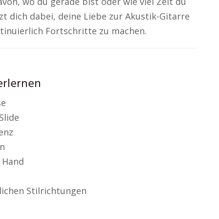
von, wo du gerade bist oder wie viel Zeit du
zt dich dabei, deine Liebe zur Akustik-Gitarre
inuierlich Fortschritte zu machen.
erlernen
se
Slide
enz
en
n Hand
lichen Stilrichtungen