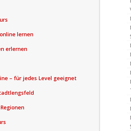
urs
online lernen
en erlernen
ine – für jedes Level geeignet
tadtlengsfeld
 Regionen
urs