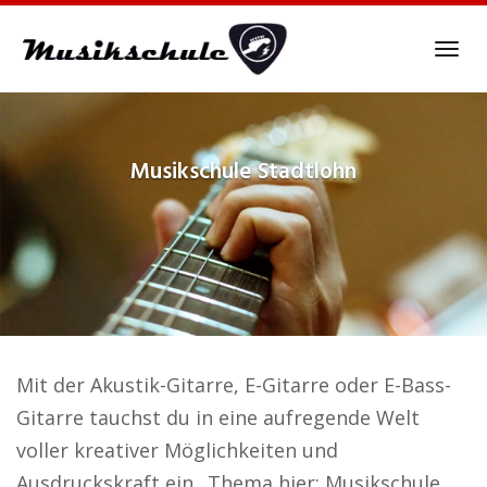
Skip
to
Tog
main
navi
content
Musikschule
Stadtlohn
Mit der Akustik-Gitarre, E-Gitarre oder E-Bass-
Gitarre tauchst du in eine aufregende Welt
voller kreativer Möglichkeiten und
Ausdruckskraft ein.. Thema hier: Musikschule