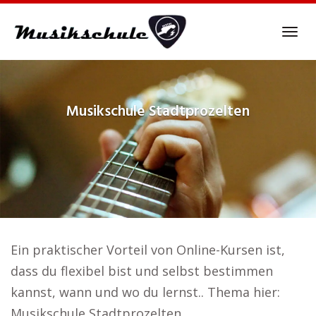
Skip
to
Tog
main
navi
content
Musikschule
Stadtprozelten
Ein praktischer Vorteil von Online-Kursen ist,
dass du flexibel bist und selbst bestimmen
kannst, wann und wo du lernst.. Thema hier:
Musikschule Stadtprozelten.