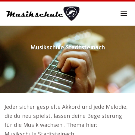
Skip
to
Tog
main
navi
content
Musikschule
Stadtsteinach
Jeder sicher gespielte Akkord und jede Melodie,
die du neu spielst, lassen deine Begeisterung
für die Musik wachsen.. Thema hier:
Musikschule Stadtsteinach.