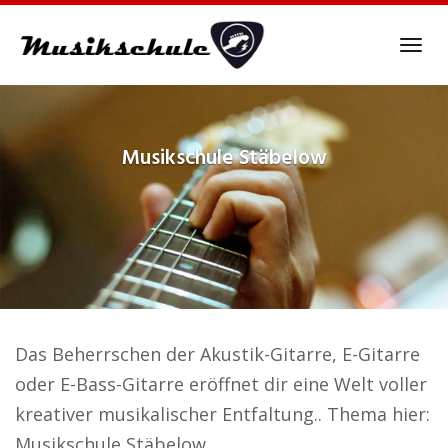
Skip
to
Tog
main
navi
content
Musikschule
Stäbelow
Das Beherrschen der Akustik-Gitarre, E-Gitarre
oder E-Bass-Gitarre eröffnet dir eine Welt voller
kreativer musikalischer Entfaltung.. Thema hier:
Musikschule Stäbelow.