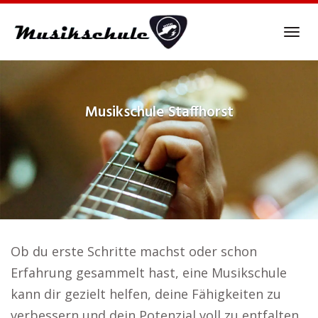
Skip
to
Tog
main
navi
content
Musikschule
Staffhorst
Ob du erste Schritte machst oder schon
Erfahrung gesammelt hast, eine Musikschule
kann dir gezielt helfen, deine Fähigkeiten zu
verbessern und dein Potenzial voll zu entfalten..