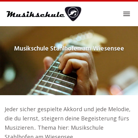
Skip
to
Tog
main
navi
content
Musikschule
Stahlhofen am Wiesensee
Jeder sicher gespielte Akkord und jede Melodie,
die du lernst, steigern deine Begeisterung fürs
Musizieren.. Thema hier: Musikschule
Stahlhofen am Wiesensee.