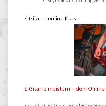
Rhythmus und Timing verbe
E-Gitarre online Kurs
E-Gitarre meistern – dein Online
Egal, ob du viel unterwegs bist oder wenig