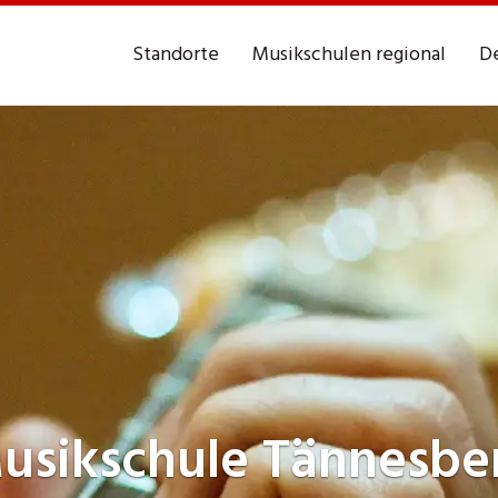
Standorte
Musikschulen regional
De
usikschule
Tännesbe