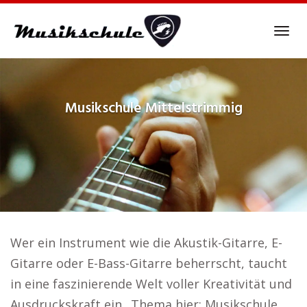
Skip
to
Tog
main
navi
content
Musikschule
Mittelstrimmig
Wer ein Instrument wie die Akustik-Gitarre, E-
Gitarre oder E-Bass-Gitarre beherrscht, taucht
in eine faszinierende Welt voller Kreativität und
Ausdruckskraft ein.. Thema hier: Musikschule