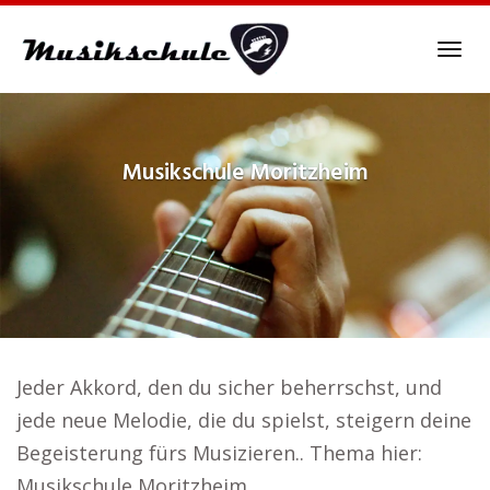
Skip
to
Tog
main
navi
content
Musikschule
Moritzheim
Jeder Akkord, den du sicher beherrschst, und
jede neue Melodie, die du spielst, steigern deine
Begeisterung fürs Musizieren.. Thema hier:
Musikschule Moritzheim.