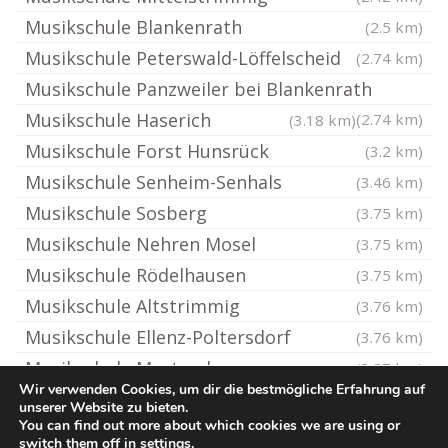
Musikschule Blankenrath
(2.5 km)
Musikschule Peterswald-Löffelscheid
(2.74 km)
Musikschule Panzweiler bei Blankenrath
Musikschule Haserich
(2.74 km)
(3.18 km)
Musikschule Forst Hunsrück
(3.2 km)
Musikschule Senheim-Senhals
(3.46 km)
Musikschule Sosberg
(3.75 km)
Musikschule Nehren Mosel
(3.75 km)
Musikschule Rödelhausen
(3.75 km)
Musikschule Altstrimmig
(3.76 km)
Musikschule Ellenz-Poltersdorf
(3.76 km)
Musikschule Mastershausen
(3.87 km)
Wir verwenden Cookies, um dir die bestmögliche Erfahrung auf
unserer Website zu bieten.
You can find out more about which cookies we are using or
© Ton-Musikschule.de
switch them off in
settings
.