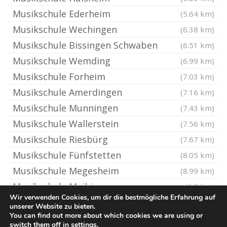
Musikschule Ederheim
(5.64 km)
Musikschule Wechingen
(6.38 km)
Musikschule Bissingen Schwaben
(6.51 km)
Musikschule Wemding
(6.99 km)
Musikschule Forheim
(7.03 km)
Musikschule Amerdingen
(7.16 km)
Musikschule Munningen
(7.43 km)
Musikschule Wallerstein
(7.56 km)
Musikschule Riesbürg
(7.67 km)
Musikschule Fünfstetten
(8.05 km)
Musikschule Megesheim
(8.99 km)
Musikschule Maihingen
(9.5 km)
Wir verwenden Cookies, um dir die bestmögliche Erfahrung auf
unserer Website zu bieten.
You can find out more about which cookies we are using or
© Ton-Musikschule.de
switch them off in
settings
.