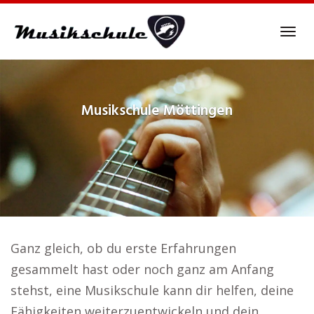
Skip
to
Tog
main
navi
content
Musikschule
Möttingen
Ganz gleich, ob du erste Erfahrungen
gesammelt hast oder noch ganz am Anfang
stehst, eine Musikschule kann dir helfen, deine
Fähigkeiten weiterzuentwickeln und dein