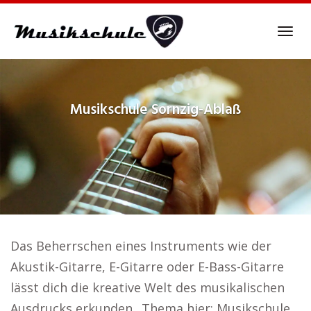
Skip
to
Tog
main
navi
content
Musikschule
Sornzig-Ablaß
Das Beherrschen eines Instruments wie der
Akustik-Gitarre, E-Gitarre oder E-Bass-Gitarre
lässt dich die kreative Welt des musikalischen
Ausdrucks erkunden.. Thema hier: Musikschule