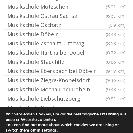
Musikschule Mutzschen
(5.91 km)
Musikschule Ostrau Sachsen
(6.67 km)
Musikschule Oschatz
(6.9 km)
Musikschule Döbeln
(8.48 km)
Musikschule Zschaitz-Ottewig
(8.58 km)
Musikschule Hartha bei Döbeln
(8.72 km)
Musikschule Stauchitz
(8.86 km)
Musikschule Ebersbach bei Döbeln
(9.18 km)
Musikschule Ziegra-Knobelsdorf
(9.36 km)
Musikschule Mochau bei Döbeln
(9.48 km)
Musikschule Liebschützberg
(9.83 km)
Musikschule Nerchau
(9.86 km)
Wir verwenden Cookies, um dir die bestmögliche Erfahrung auf
unserer Website zu bieten.
You can find out more about which cookies we are using or
© Ton-Musikschule.de
switch them off in
settings
.