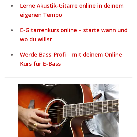
Lerne Akustik-Gitarre online in deinem
eigenen Tempo
E-Gitarrenkurs online – starte wann und
wo du willst
Werde Bass-Profi – mit deinem Online-
Kurs für E-Bass