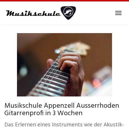
Skip
to
Tog
main
navi
content
Musikschule Appenzell Ausserrhoden
Gitarrenprofi in 3 Wochen
Das Erlernen eines Instruments wie der Akustik-