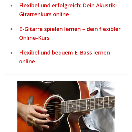
Flexibel und erfolgreich: Dein Akustik-
Gitarrenkurs online
E-Gitarre spielen lernen – dein flexibler
Online-Kurs
Flexibel und bequem E-Bass lernen –
online