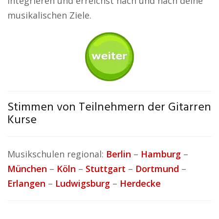
integrieren und erreichst nach und nach deine
musikalischen Ziele.
Stimmen von Teilnehmern der Gitarren
Kurse
Musikschulen regional:
Berlin
–
Hamburg
–
München
–
Köln
–
Stuttgart
–
Dortmund
–
Erlangen
–
Ludwigsburg
–
Herdecke