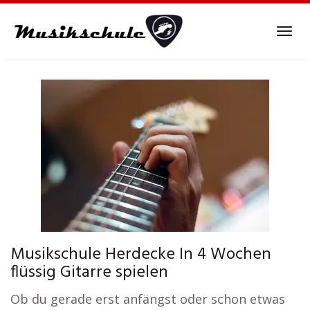
Skip
to
Tog
main
navi
content
Musikschule Herdecke In 4 Wochen
flüssig Gitarre spielen
Ob du gerade erst anfängst oder schon etwas