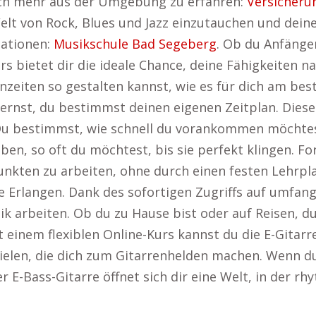
noch mehr aus der Umgebung zu erfahren:
Versicheru
 Welt von Rock, Blues und Jazz einzutauchen und dein
mationen:
Musikschule Bad Segeberg
. Ob du Anfänge
s bietet dir die ideale Chance, deine Fähigkeiten n
zeiten so gestalten kannst, wie es für dich am beste
nst, du bestimmst deinen eigenen Zeitplan. Diese i
u bestimmst, wie schnell du vorankommen möchtest
, so oft du möchtest, bis sie perfekt klingen. For
punkten zu arbeiten, ohne durch einen festen Lehrp
le Erlangen. Dank des sofortigen Zugriffs auf umfa
nik arbeiten. Ob du zu Hause bist oder auf Reisen, d
t einem flexiblen Online-Kurs kannst du die E-Gitarre
rzielen, die dich zum Gitarrenhelden machen. Wenn du
er E-Bass-Gitarre öffnet sich dir eine Welt, in der r