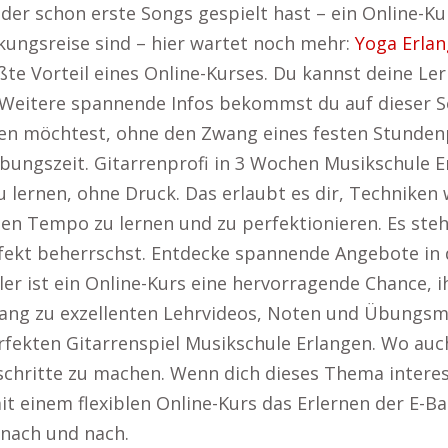
er schon erste Songs gespielt hast – ein Online-Kurs
eckungsreise sind – hier wartet noch mehr:
Yoga Erla
rößte Vorteil eines Online-Kurses. Du kannst deine Le
 Weitere spannende Infos bekommst du auf dieser S
en möchtest, ohne den Zwang eines festen Stundenp
ngszeit. Gitarrenprofi in 3 Wochen Musikschule Erl
 lernen, ohne Druck. Das erlaubt es dir, Techniken 
n Tempo zu lernen und zu perfektionieren. Es steht 
rfekt beherrschst. Entdecke spannende Angebote in 
er ist ein Online-Kurs eine hervorragende Chance, i
ang zu exzellenten Lehrvideos, Noten und Übungsmate
fekten Gitarrenspiel Musikschule Erlangen. Wo auch
schritte zu machen. Wenn dich dieses Thema interessi
mit einem flexiblen Online-Kurs das Erlernen der E-Ba
 nach und nach.