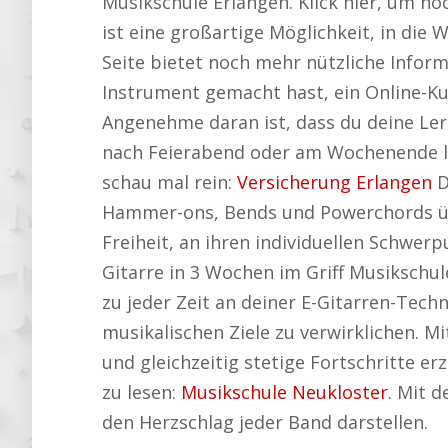
Musikschule Erlangen. Klick hier, um 
ist eine großartige Möglichkeit, in die
Seite bietet noch mehr nützliche Infor
Instrument gemacht hast, ein Online-Kur
Angenehme daran ist, dass du deine Lern
nach Feierabend oder am Wochenende ler
schau mal rein:
Versicherung Erlangen
D
Hammer-ons, Bends und Powerchords üben
Freiheit, an ihren individuellen Schwer
Gitarre in 3 Wochen im Griff Musikschu
zu jeder Zeit an deiner E-Gitarren-Tech
musikalischen Ziele zu verwirklichen. Mi
und gleichzeitig stetige Fortschritte e
zu lesen:
Musikschule Neukloster
. Mit d
den Herzschlag jeder Band darstellen.