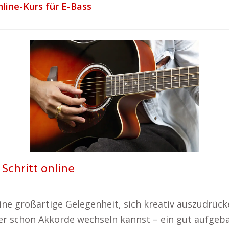
line-Kurs für E-Bass
 Schritt online
eine großartige Gelegenheit, sich kreativ auszudrüc
er schon Akkorde wechseln kannst – ein gut aufgeba