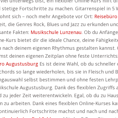
 viel unterwegs bist, ein flexibler Online-Kurs hilft d
d stetige Fortschritte zu machen. Gitarrenspiel in 
 lohnt sich – noch mehr Angebote vor Ort:
Reisebüro
keit, die Genres Rock, Blues und Jazz zu erkunden u
ssante Fakten:
Musikschule Lunzenau
. Ob du Anfänge
-Kurs bietet dir die ideale Chance, deine Fähigkei
ten nach deinem eigenen Rhythmus gestalten kannst. 
t deinen eigenen Zeitplan ohne feste Unterrichtsz
ro Augustusburg
Es ist deine Wahl, ob du schnelle
rds so lange wiederholen, bis sie in Fleisch und 
ngauswahl selbst bestimmen und ohne festen Lehrpla
sikschule Augustusburg. Dank des flexiblen Zugriff
 zu jeder Zeit weiterentwickeln. Egal, ob du zu Haus
 zu arbeiten. Dank eines flexiblen Online-Kurses kan
ontinuierlich Fortschritte machst und nach und nac