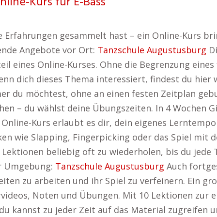
nline-Kurs für E-Bass
 Erfahrungen gesammelt hast – ein Online-Kurs bring
nende Angebote vor Ort:
Tanzschule Augustusburg
Di
orteil eines Online-Kurses. Ohne die Begrenzung eine
n dich dieses Thema interessiert, findest du hier 
r du möchtest, ohne an einen festen Zeitplan geb
en – du wählst deine Übungszeiten. In 4 Wochen G
 Online-Kurs erlaubt es dir, dein eigenes Lerntempo
n wie Slapping, Fingerpicking oder das Spiel mit 
e Lektionen beliebig oft zu wiederholen, bis du jede
ner Umgebung:
Tanzschule Augustusburg
Auch fortges
iten zu arbeiten und ihr Spiel zu verfeinern. Ein gro
ehrvideos, Noten und Übungen. Mit 10 Lektionen zur 
du kannst zu jeder Zeit auf das Material zugreifen u