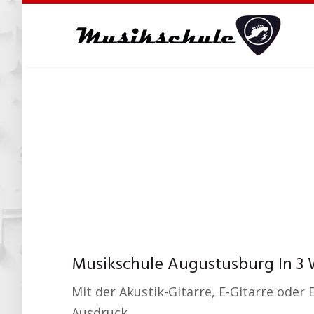
Skip
to
main
content
Musikschule Augustusburg In 3 W
Mit der Akustik-Gitarre, E-Gitarre oder 
Ausdruck.