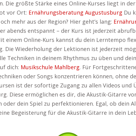
e größte Stärke eines Online-Kurses liegt in der M
ot vor Ort:
Ernährungsberatung Augustusburg
Du ka
Noch mehr aus der Region? Hier geht’s lang:
Ernähru
er abends entspannt – der Kurs ist jederzeit abruf
it einem Online-Kurs kannst du dein Lerntempo flexi
 Die Wiederholung der Lektionen ist jederzeit mögl
olle Techniken in deinem Rhythmus zu üben und deine
uf dich:
Musikschule Mahlberg
. Für Fortgeschrittene
he Techniken oder Songs konzentrieren können, ohne 
ursen ist der sofortige Zugang zu allen Videos und 
g. Diese ermöglichen es dir, die Akustik-Gitarre von
oder dein Spiel zu perfektionieren. Egal, ob dein Al
, deine Begeisterung für die Akustik-Gitarre in dein L