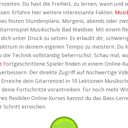
ernzeiten. Du hast die Freiheit, zu lernen, wann und
sen. Erfahre hier weitere interessante Fakten:
Musi
nes festen Stundenplans. Morgens, abends oder zwi
tarrenspiel Musikschule Bad Waldsee. Mit einem flex
ich unter Druck zu setzen. Es erlaubt dir, schwieri
lektrum in deinem eigenen Tempo zu meistern. Du ka
 die Technik vollständig beherrschst. Schau mal, w
e
Fortgeschrittene Spieler finden in einem Online-Kur
verbessern. Der direkte Zugriff auf hochwertige Vid
 Erreiche dein Gitarrenziel in 10 Lektionen Musiksc
d deine Fortschritte vorantreiben. Für noch mehr Wi
ines flexiblen Online-Kurses kannst du das Bass-Lern
r Schritt erreichen.