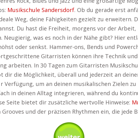
 Genres Rock, Blues und Jazz und eine großartige Mög
ps:
Musikschule Sandersdorf
. Ob du gerade erst anf
ideale Weg, deine Fähigkeiten gezielt zu erweitern. D
kannst. Du hast die Freiheit, morgens vor der Arbei
 Neugierig, was es noch in der Nähe gibt? Hier ent
höhst oder senkst. Hammer-ons, Bends und Powercho
. Fortgeschrittene Gitarristen können ihre Technik 
ung arbeiten. In 30 Tagen zum Gitarristen Musiksch
dir die Möglichkeit, überall und jederzeit an deine
ur Verfügung, um an deinen musikalischen Zielen zu 
fach in deinen Alltag integrieren, während du konti
e Seite bietet dir zusätzliche wertvolle Hinweise:
Mu
en Grooves und der präzisen Rhythmen ein, die jede 