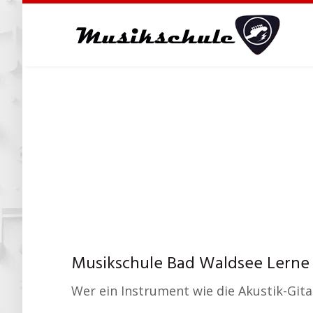
Skip
to
main
content
Musikschule Bad Waldsee Lerne G
Wer ein Instrument wie die Akustik-Gitar