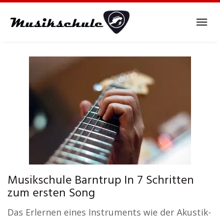
Skip
to
Tog
main
navi
content
Musikschule Barntrup In 7 Schritten
zum ersten Song
Das Erlernen eines Instruments wie der Akustik-