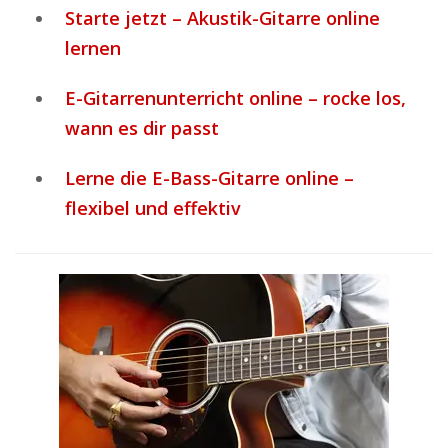
Starte jetzt – Akustik-Gitarre online
lernen
E-Gitarrenunterricht online – rocke los,
wann es dir passt
Lerne die E-Bass-Gitarre online –
flexibel und effektiv