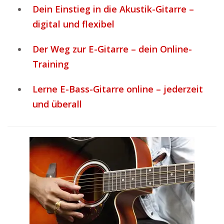
Dein Einstieg in die Akustik-Gitarre –
digital und flexibel
Der Weg zur E-Gitarre – dein Online-
Training
Lerne E-Bass-Gitarre online – jederzeit
und überall