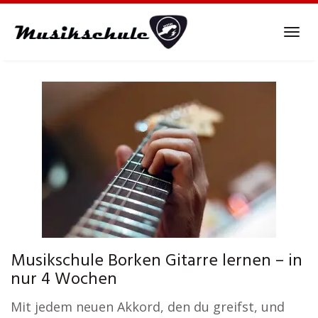
Skip
to
Tog
main
navi
content
Musikschule Borken Gitarre lernen – in
nur 4 Wochen
Mit jedem neuen Akkord, den du greifst, und