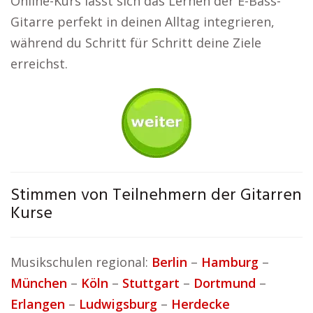
Online-Kurs lässt sich das Lernen der E-Bass-
Gitarre perfekt in deinen Alltag integrieren,
während du Schritt für Schritt deine Ziele
erreichst.
Stimmen von Teilnehmern der Gitarren
Kurse
Musikschulen regional:
Berlin
–
Hamburg
–
München
–
Köln
–
Stuttgart
–
Dortmund
–
Erlangen
–
Ludwigsburg
–
Herdecke