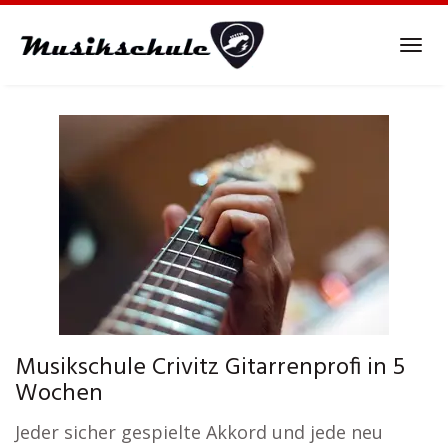
Skip
to
Tog
main
navi
content
Musikschule Crivitz Gitarrenprofi in 5
Wochen
Jeder sicher gespielte Akkord und jede neu