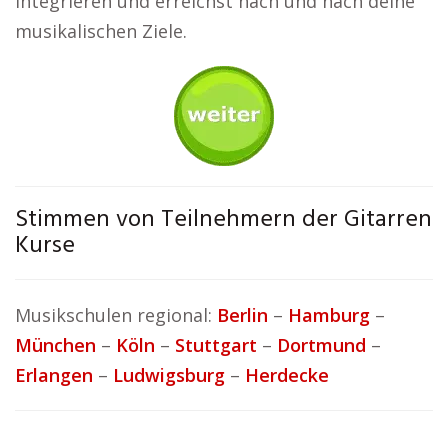
integrieren und erreichst nach und nach deine
musikalischen Ziele.
Stimmen von Teilnehmern der Gitarren
Kurse
Musikschulen regional:
Berlin
–
Hamburg
–
München
–
Köln
–
Stuttgart
–
Dortmund
–
Erlangen
–
Ludwigsburg
–
Herdecke