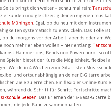
den und kontinuierlich Fortschritte zu erzielen. In 5
 Seite bringt dich weiter – schau mal rein:
Tanzsch
z erkunden und gleichzeitig deinen eigenen musikali
chule Müningen
. Egal, ob du neu mit dem Instrumen
Fähigkeiten systematisch zu entwickeln. Das Tolle ist
l, ob du morgens vor der Arbeit, abends oder am Wo
ie noch mehr erleben wollen – hier entlang:
Tanzsch
kannst Hammer-ons, Bends und Powerchords so oft w
tene Spieler bietet der Kurs die Möglichkeit, flexibe
lgen. Werde in 4 Wochen zum Gitarristen Musikschul
exibel und ortsunabhängig an deiner E-Gitarre arbei
schen Ziele zu erreichen. Ein flexibler Online-Kurs e
ren, während du Schritt für Schritt Fortschritte ma
sikschule Seesen
. Das Erlernen der E-Bass-Gitarre br
thmen, die jede Band zusammenhalten.