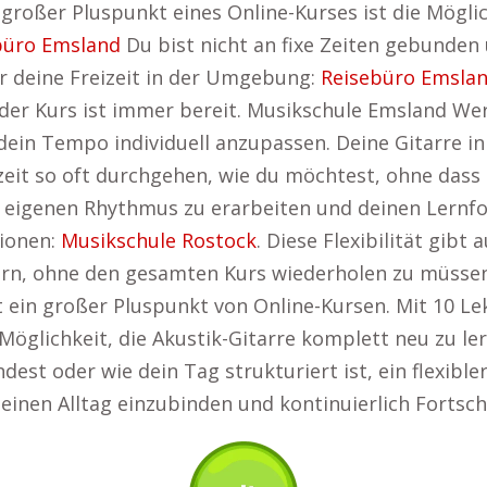
 großer Pluspunkt eines Online-Kurses ist die Möglich
büro Emsland
Du bist nicht an fixe Zeiten gebunden
ür deine Freizeit in der Umgebung:
Reisebüro Emsla
der Kurs ist immer bereit. Musikschule Emsland Wer
 dein Tempo individuell anzupassen. Deine Gitarre i
eit so oft durchgehen, wie du möchtest, ohne dass d
 eigenen Rhythmus zu erarbeiten und deinen Lernfort
tionen:
Musikschule Rostock
. Diese Flexibilität gibt
inern, ohne den gesamten Kurs wiederholen zu müssen
t ein großer Pluspunkt von Online-Kursen. Mit 10 L
 Möglichkeit, die Akustik-Gitarre komplett neu zu le
dest oder wie dein Tag strukturiert ist, ein flexibler
deinen Alltag einzubinden und kontinuierlich Fortschr