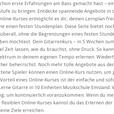
schon erste Erfahrungen am Bass gemacht hast – ein 
 Stufe zu bringen. Entdecke spannende Angebote in 
 Online-Kurses ermöglicht es dir, deinen Lernplan frei
hne einen festen Stundenplan. Diese Seite bietet no
d überall, ohne die Begrenzungen eines festen Stund
en möchtest. Dein Gitarrenkurs – in 5 Wochen zum
viel Zeit lassen, wie du brauchst, ohne Druck. So ka
lektrum in deinem eigenen Tempo erlernen. Wiederho
sicher beherrschst. Noch mehr tolle Angebote aus d
tene Spieler können einen Online-Kurs nutzen, um g
r Vorteil eines Online-Kurses ist der einfache und so
Lerne Gitarre in 10 Einheiten Musikschule Emsland.
gung, um kontinuierlich voranzukommen. Wenn du me
s flexiblen Online-Kurses kannst du das Erlernen der
eine Ziele erreichen.