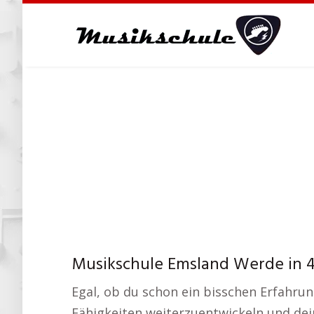
Skip
to
main
content
Musikschule Emsland Werde in 
Egal, ob du schon ein bisschen Erfahrun
Fähigkeiten weiterzuentwickeln und dein