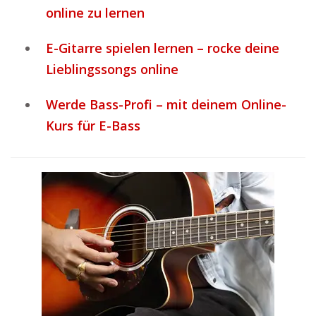
online zu lernen
E-Gitarre spielen lernen – rocke deine
Lieblingssongs online
Werde Bass-Profi – mit deinem Online-
Kurs für E-Bass