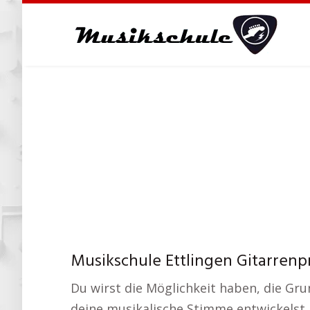
Skip
to
main
content
Musikschule Ettlingen Gitarrenp
Du wirst die Möglichkeit haben, die Gr
deine musikalische Stimme entwickelst.