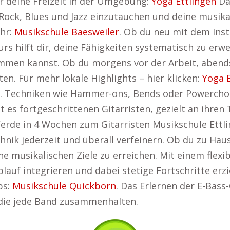
ür deine Freizeit in der Umgebung:
Yoga Ettlingen
Das
 Rock, Blues und Jazz einzutauchen und deine musika
ehr:
Musikschule Baesweiler
. Ob du neu mit dem Ins
rs hilft dir, deine Fähigkeiten systematisch zu erwe
immen kannst. Ob du morgens vor der Arbeit, aben
ten. Für mehr lokale Highlights – hier klicken:
Yoga E
t. Techniken wie Hammer-ons, Bends oder Powerchor
ubt es fortgeschrittenen Gitarristen, gezielt an ihr
erde in 4 Wochen zum Gitarristen Musikschule Ettl
hnik jederzeit und überall verfeinern. Ob du zu Hau
ne musikalischen Ziele zu erreichen. Mit einem flex
lauf integrieren und dabei stetige Fortschritte erzi
ps:
Musikschule Quickborn
. Das Erlernen der E-Bass-
 die jede Band zusammenhalten.