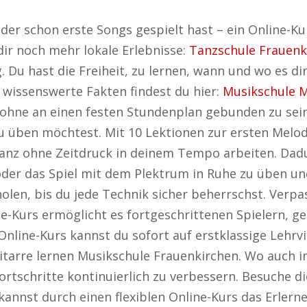
er schon erste Songs gespielt hast – ein Online-Kurs
dir noch mehr lokale Erlebnisse:
Tanzschule Frauenk
ng. Du hast die Freiheit, zu lernen, wann und wo es 
wissenswerte Fakten findest du hier:
Musikschule 
ohne an einen festen Stundenplan gebunden zu sein
 üben möchtest. Mit 10 Lektionen zur ersten Melod
ganz ohne Zeitdruck in deinem Tempo arbeiten. Dadu
oder das Spiel mit dem Plektrum in Ruhe zu üben und
rholen, bis du jede Technik sicher beherrschst. Ver
e-Kurs ermöglicht es fortgeschrittenen Spielern, ge
 Online-Kurs kannst du sofort auf erstklassige Leh
Gitarre lernen Musikschule Frauenkirchen. Wo auch i
Fortschritte kontinuierlich zu verbessern. Besuche d
 kannst durch einen flexiblen Online-Kurs das Erlern