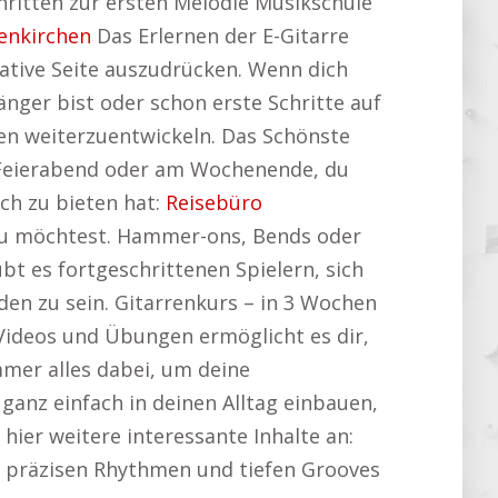
chritten zur ersten Melodie Musikschule
enkirchen
Das Erlernen der E-Gitarre
reative Seite auszudrücken. Wenn dich
änger bist oder schon erste Schritte auf
ten weiterzuentwickeln. Das Schönste
ch Feierabend oder am Wochenende, du
ch zu bieten hat:
Reisebüro
du möchtest. Hammer-ons, Bends oder
bt es fortgeschrittenen Spielern, sich
en zu sein. Gitarrenkurs – in 3 Wochen
Videos und Übungen ermöglicht es dir,
immer alles dabei, um deine
 ganz einfach in deinen Alltag einbauen,
 hier weitere interessante Inhalte an:
er präzisen Rhythmen und tiefen Grooves