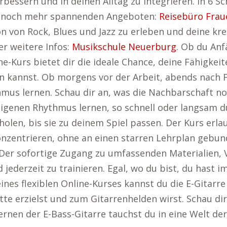
rbessern und in deinen Alltag zu integrieren. In 6 S
it noch mehr spannenden Angeboten:
Reisebüro Frau
ion von Rock, Blues und Jazz zu erleben und deine k
er weitere Infos:
Musikschule Neuerburg
. Ob du Anf
e-Kurs bietet dir die ideale Chance, deine Fähigkei
teilen kannst. Ob morgens vor der Arbeit, abends na
us lernen. Schau dir an, was die Nachbarschaft no
igenen Rhythmus lernen, so schnell oder langsam 
len, bis sie zu deinem Spiel passen. Der Kurs erlau
onzentrieren, ohne an einen starren Lehrplan gebund
 Der sofortige Zugang zu umfassenden Materialien, 
 jederzeit zu trainieren. Egal, wo du bist, du hast 
ines flexiblen Online-Kurses kannst du die E-Gitarre
tte erzielst und zum Gitarrenhelden wirst. Schau dir
lernen der E-Bass-Gitarre tauchst du in eine Welt d