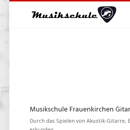
Skip
to
main
content
Musikschule Frauenkirchen Gita
Durch das Spielen von Akustik-Gitarre, 
erkunden.