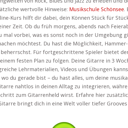
angwelten von Rock, Blues und Jazz zu erleben und d
ätzliche wertvolle Hinweise:
Musikschule Schönsee
.
line-Kurs hilft dir dabei, dein Können Stück für Stü
 deiner Zeit. Ob du früh morgens, abends nach Feie
u mal vorbei, was es sonst noch in der Umgebung g
te machen möchtest. Du hast die Möglichkeit, Hamm
 beherrschst. Für fortgeschrittene Spieler bietet der
einem festen Plan zu folgen. Deine Gitarre in 3 Wo
greiche Lehrmaterialien, Videos und Übungen kannst 
, wo du gerade bist – du hast alles, um deine musikal
-Gitarre nahtlos in deinen Alltag zu integrieren, wäh
Schritt zum Gitarrenheld wirst. Erfahre hier zusätzl
Gitarre bringt dich in eine Welt voller tiefer Groov