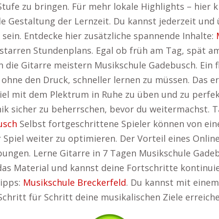
Stufe zu bringen. Für mehr lokale Highlights – hier k
ible Gestaltung der Lernzeit. Du kannst jederzeit un
sein. Entdecke hier zusätzliche spannende Inhalte:
s starren Stundenplans. Egal ob früh am Tag, spät 
die Gitarre meistern Musikschule Gadebusch. Ein fle
hne den Druck, schneller lernen zu müssen. Das er
piel mit dem Plektrum in Ruhe zu üben und zu perfek
ik sicher zu beherrschen, bevor du weitermachst. T
usch
Selbst fortgeschrittene Spieler können von ein
 Spiel weiter zu optimieren. Der Vorteil eines Onlin
ungen. Lerne Gitarre in 7 Tagen Musikschule Gadebu
 das Material und kannst deine Fortschritte kontinui
Tipps:
Musikschule Breckerfeld
. Du kannst mit einem
hritt für Schritt deine musikalischen Ziele erreiche