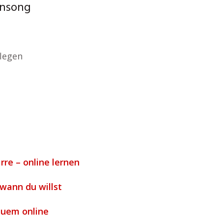
rensong
flegen
arre – online lernen
 wann du willst
quem online