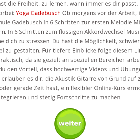
t die Freiheit, zu lernen, wann immer es dir passt, 
orbei:
Yoga Gadebusch
Ob morgens vor der Arbeit, 
chule Gadebusch In 6 Schritten zur ersten Melodie M
. In 6 Schritten zum flüssigen Akkordwechsel Musi
hne dich zu stressen. Du hast die Möglichkeit, schw
el zu gestalten. Für tiefere Einblicke folge diesem L
 praktisch, da sie gezielt an speziellen Bereichen a
du den Vorteil, dass hochwertige Videos und Übungen
erlauben es dir, die Akustik-Gitarre von Grund auf 
 oder gerade Zeit hast, ein flexibler Online-Kurs erm
integrieren und stetig Fortschritte zu machen.