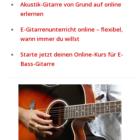
Akustik-Gitarre von Grund auf online
erlernen
E-Gitarrenunterricht online – flexibel,
wann immer du willst
Starte jetzt deinen Online-Kurs für E-
Bass-Gitarre