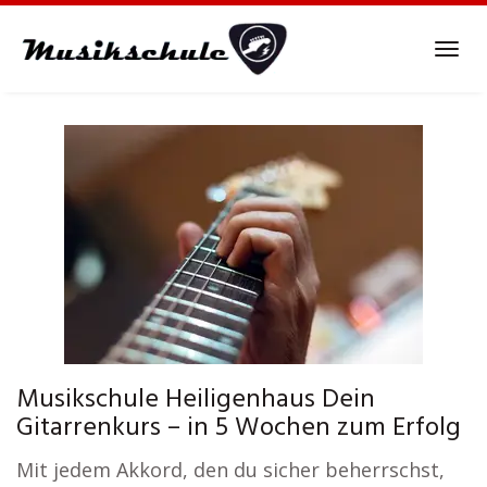
Skip
to
Tog
main
navi
content
Musikschule Heiligenhaus Dein
Gitarrenkurs – in 5 Wochen zum Erfolg
Mit jedem Akkord, den du sicher beherrschst,