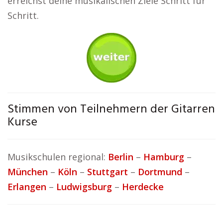
erreichst deine musikalischen Ziele Schritt für
Schritt.
Stimmen von Teilnehmern der Gitarren
Kurse
Musikschulen regional:
Berlin
–
Hamburg
–
München
–
Köln
–
Stuttgart
–
Dortmund
–
Erlangen
–
Ludwigsburg
–
Herdecke