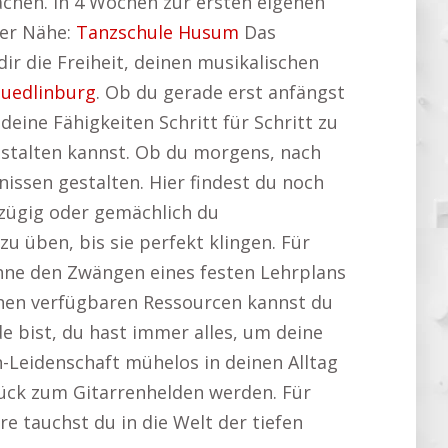
machen. In 4 Wochen zur ersten eigenen
ner Nähe:
Tanzschule Husum
Das
dir die Freiheit, deinen musikalischen
Quedlinburg
. Ob du gerade erst anfängst
deine Fähigkeiten Schritt für Schritt zu
estalten kannst. Ob du morgens, nach
issen gestalten. Hier findest du noch
e zügig oder gemächlich du
 üben, bis sie perfekt klingen. Für
 ohne den Zwängen eines festen Lehrplans
chen verfügbaren Ressourcen kannst du
de bist, du hast immer alles, um deine
n-Leidenschaft mühelos in deinen Alltag
tück zum Gitarrenhelden werden. Für
rre tauchst du in die Welt der tiefen