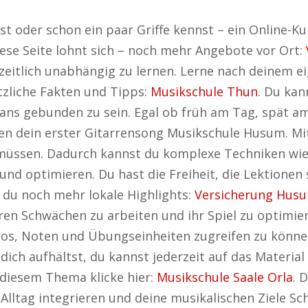
 oder schon ein paar Griffe kennst – ein Online-Kur
diese Seite lohnt sich – noch mehr Angebote vor Ort:
, zeitlich unabhängig zu lernen. Lerne nach deinem 
tzliche Fakten und Tipps:
Musikschule Thun
. Du kan
lans gebunden zu sein. Egal ob früh am Tag, spät 
ten dein erster Gitarrensong Musikschule Husum. Mi
müssen. Dadurch kannst du komplexe Techniken wie 
d optimieren. Du hast die Freiheit, die Lektionen s
t du noch mehr lokale Highlights:
Versicherung Hus
ren Schwächen zu arbeiten und ihr Spiel zu optimier
deos, Noten und Übungseinheiten zugreifen zu könne
ich aufhältst, du kannst jederzeit auf das Material 
 diesem Thema klicke hier:
Musikschule Saale Orla
. 
Alltag integrieren und deine musikalischen Ziele Schr