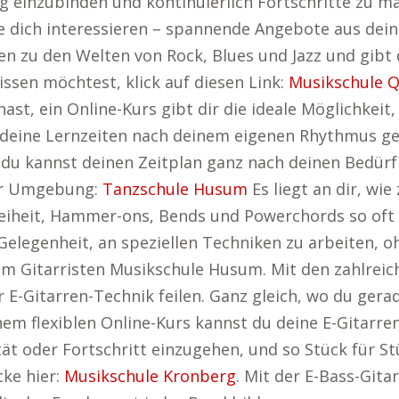
tag einzubinden und kontinuierlich Fortschritte zu 
 dich interessieren – spannende Angebote aus dei
ren zu den Welten von Rock, Blues und Jazz und gibt 
ssen möchtest, klick auf diesen Link:
Musikschule 
st, ein Online-Kurs gibt dir die ideale Möglichkeit, 
du deine Lernzeiten nach deinem eigenen Rhythmus g
du kannst deinen Zeitplan ganz nach deinen Bedürfn
der Umgebung:
Tanzschule Husum
Es liegt an dir, wi
heit, Hammer-ons, Bends und Powerchords so oft zu
e Gelegenheit, an speziellen Techniken zu arbeiten,
um Gitarristen Musikschule Husum. Mit den zahlrei
r E-Gitarren-Technik feilen. Ganz gleich, wo du gera
inem flexiblen Online-Kurs kannst du deine E-Gitarre
t oder Fortschritt einzugehen, und so Stück für S
ke hier:
Musikschule Kronberg
. Mit der E-Bass-Gita