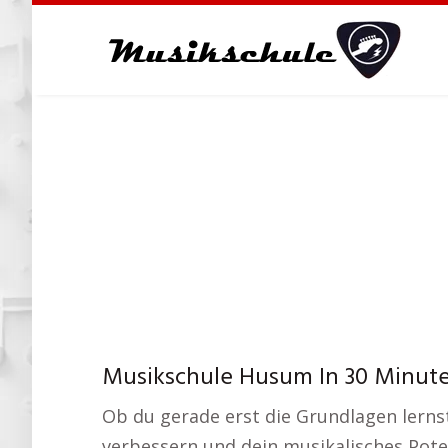
Skip
to
main
content
Musikschule Husum In 30 Minute
Ob du gerade erst die Grundlagen lernst 
verbessern und dein musikalisches Poten