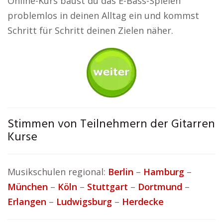
Online-Kurs baust du das E-Bass-Spielen
problemlos in deinen Alltag ein und kommst
Schritt für Schritt deinen Zielen näher.
Stimmen von Teilnehmern der Gitarren
Kurse
Musikschulen regional:
Berlin
–
Hamburg
–
München
–
Köln
–
Stuttgart
–
Dortmund
–
Erlangen
–
Ludwigsburg
–
Herdecke