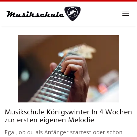
Skip
to
Tog
main
navi
content
Musikschule Königswinter In 4 Wochen
zur ersten eigenen Melodie
Egal, ob du als Anfänger startest oder schon